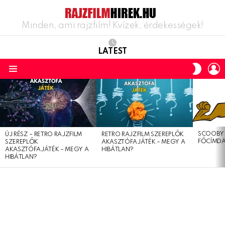
Minden, ami rajzfilm! Kvízek, érdekességek!
LATEST
L
SWITC
SKIN
Menu
LATEST
STORIES
SCOOBY 
ÚJ RÉSZ – RETRO RAJZFILM
RETRO RAJZFILM SZEREPLŐK
FŐCÍMDA
SZEREPLŐK
AKASZTÓFAJÁTÉK – MEGY A
AKASZTÓFAJÁTÉK – MEGY A
HIBÁTLAN?
HIBÁTLAN?