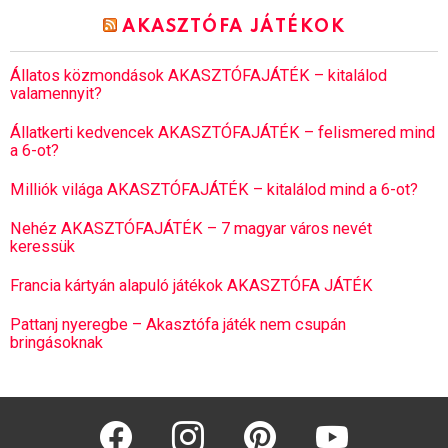
AKASZTÓFA JÁTÉKOK
Állatos közmondások AKASZTÓFAJÁTÉK – kitalálod
valamennyit?
Állatkerti kedvencek AKASZTÓFAJÁTÉK – felismered mind
a 6-ot?
Milliók világa AKASZTÓFAJÁTÉK – kitalálod mind a 6-ot?
Nehéz AKASZTÓFAJÁTÉK – 7 magyar város nevét
keressük
Francia kártyán alapuló játékok AKASZTÓFA JÁTÉK
Pattanj nyeregbe – Akasztófa játék nem csupán
bringásoknak
facebook
instagram
pinterest
youtube