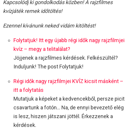
Kapcsolódj ki gondolkodás közben! A rajzfilmes
kvízjáték remek időtöltés!
Ezennel kívánunk neked vidám kitöltést!
Folytatjuk! Itt egy újabb régi idők nagy rajzfilmjei
kvíz – megy a telitalálat?
Jöjjenek a rajzfilmes kérdések. Felkészültél?
Induljunk! The post Folytatjuk!
Régi idők nagy rajzfilmjei KVÍZ kicsit másként –
itt a folytatás
Mutatjuk a képeket a kedvencekből, persze picit
csavartunk a fotón… Na, de ennyi bevezető elég
is lesz, hiszen játszani jöttél. Érkezzenek a
kérdések.