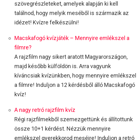
szövegrészleteket, amelyek alapján ki kell
találnod, hogy melyik meséből is származik az
idézet! Kvízre felkészülni!
Macskafogó kvízjáték – Mennyire emlékszel a
filmre?
A rajzfilm nagy sikert aratott Magyarországon,
majd később külföldön is. Arra vagyunk
kíváncsiak kvízünkben, hogy mennyire emlékszel
a filmre! Induljon a 12 kérdésből álló Macskafogó
kvíz!
A nagy retró rajzfilm kvíz
Régi rajzfilmekből szemezgettünk és állítottunk
össze 10+1 kérdést. Nézzük mennyire
emlékszel gyerekkorod meséire! Induljon a retró