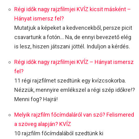
Régi idők nagy rajzfilmjei KVÍZ kicsit másként –
Hányat ismersz fel?
Mutatjuk a képeket a kedvencekből, persze picit
csavartunk a fotón… Na, de ennyi bevezető elég
is lesz, hiszen játszani jöttél. Induljon a kérdés.
Régi idők nagy rajzfilmjei KVÍZ – Hányat ismersz
fel?
11 régi rajzfilmet szedtünk egy kvízcsokorba.
Nézzük, mennyire emlékszel a régi szép időkre!?
Menni fog? Hajrá!
Melyik rajzfilm főcímdaláról van szó? Felismered
a szöveg alapján? KVÍZ
10 rajzfilm főcímdalából szedtünk ki