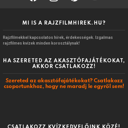
MI IS A RAJZFILMHIREK.HU?
Rajzfilmekkel kapcsolatos hírek, érdekességek. Izgalmas
rajzfilmes kvízek minden korosztálynak!
HA SZERETED AZ AKASZTÓFAJÁTÉKOKAT,
AKKOR CSATLAKOZZ!
Szereted az akasztófajátékokat? Csatlakozz
csoportunkhoz, hogy ne maradj le egyről sem!
CSATLAKOZZ KVÍZKEDVELŐINK KÖZÉ!