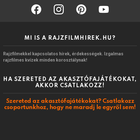
facebook
instagram
pinterest
youtube
MI IS A RAJZFILMHIREK.HU?
Rajzfilmekkel kapcsolatos hírek, érdekességek. Izgalmas
rajzfilmes kvízek minden korosztálynak!
HA SZERETED AZ AKASZTÓFAJÁTÉKOKAT,
AKKOR CSATLAKOZZ!
Szereted az akasztófajátékokat? Csatlakozz
csoportunkhoz, hogy ne maradj le egyről sem!