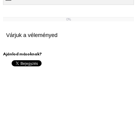
0%
0
%
Várjuk a véleményed
Ajánlod másoknak?