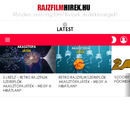
Minden, ami rajzfilm! Kvízek, érdekességek!
LATEST
L
SWITC
SKIN
Menu
LATEST
STORIES
SCOOBY 
ÚJ RÉSZ – RETRO RAJZFILM
RETRO RAJZFILM SZEREPLŐK
FŐCÍMDA
SZEREPLŐK
AKASZTÓFAJÁTÉK – MEGY A
AKASZTÓFAJÁTÉK – MEGY A
HIBÁTLAN?
HIBÁTLAN?