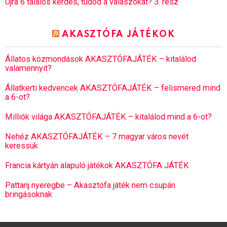
Újra 6 találós kérdés, tudod a válaszokat? 3. rész
AKASZTÓFA JÁTÉKOK
Állatos közmondások AKASZTÓFAJÁTÉK – kitalálod
valamennyit?
Állatkerti kedvencek AKASZTÓFAJÁTÉK – felismered mind
a 6-ot?
Milliók világa AKASZTÓFAJÁTÉK – kitalálod mind a 6-ot?
Nehéz AKASZTÓFAJÁTÉK – 7 magyar város nevét
keressük
Francia kártyán alapuló játékok AKASZTÓFA JÁTÉK
Pattanj nyeregbe – Akasztófa játék nem csupán
bringásoknak