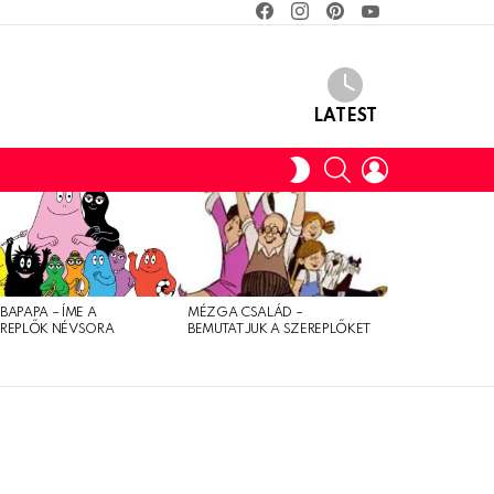
facebook
instagram
pinterest
youtube
LATEST
SEARCH
LOGIN
SWITCH
SKIN
BAPAPA – ÍME A
MÉZGA CSALÁD –
EREPLŐK NÉVSORA
BEMUTATJUK A SZEREPLŐKET