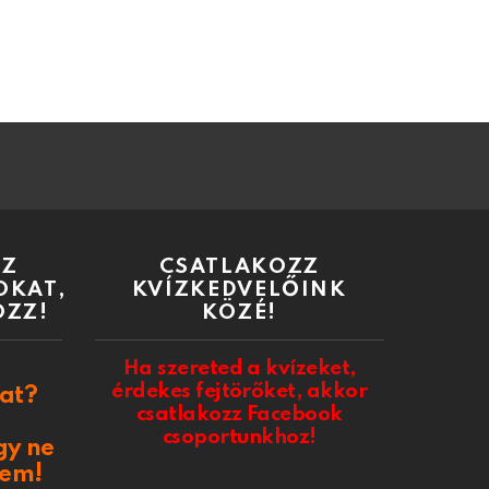
AZ
CSATLAKOZZ
OKAT,
KVÍZKEDVELŐINK
OZZ!
KÖZÉ!
Ha szereted a kvízeket,
érdekes fejtörőket, akkor
at?
csatlakozz Facebook
csoportunkhoz!
gy ne
sem!