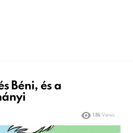
s Béni, és a
hányi
1.8k
Views