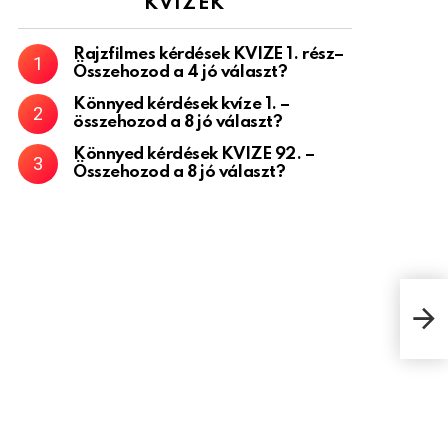
KVÍZEK
Rajzfilmes kérdések KVÍZE 1. rész–
Összehozod a 4 jó választ?
Könnyed kérdések kvíze 1. –
összehozod a 8 jó választ?
Könnyed kérdések KVÍZE 92. –
Összehozod a 8 jó választ?
TOP6