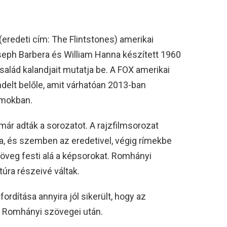
 (eredeti cím: The Flintstones) amerikai
oseph Barbera és William Hanna készített 1960
salád kalandjait mutatja be. A FOX amerikai
delt belőle, amit várhatóan 2013-ban
amokban.
r adták a sorozatot. A rajzfilmsorozat
, és szemben az eredetivel, végig rímekbe
zöveg festi alá a képsorokat. Romhányi
úra részeivé váltak.
rdítása annyira jól sikerült, hogy az
ák Romhányi szövegei után.