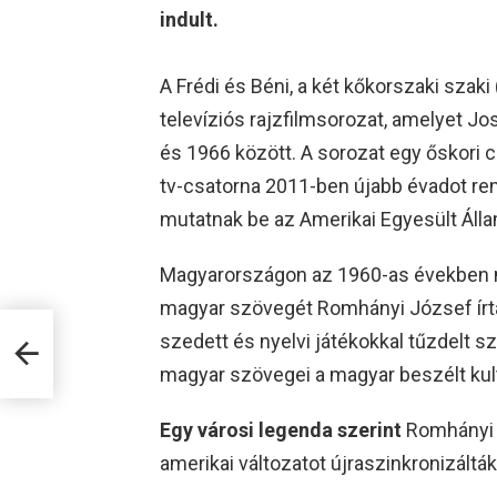
indult.
A Frédi és Béni, a két kőkorszaki szaki
televíziós rajzfilmsorozat, amelyet J
és 1966 között. A sorozat egy őskori c
tv-csatorna 2011-ben újabb évadot ren
mutatnak be az Amerikai Egyesült Áll
Magyarországon az 1960-as években má
magyar szövegét Romhányi József írta
szedett és nyelvi játékokkal tűzdelt s
magyar szövegei a magyar beszélt kult
Egy városi legenda szerint
Romhányi fo
amerikai változatot újraszinkronizált