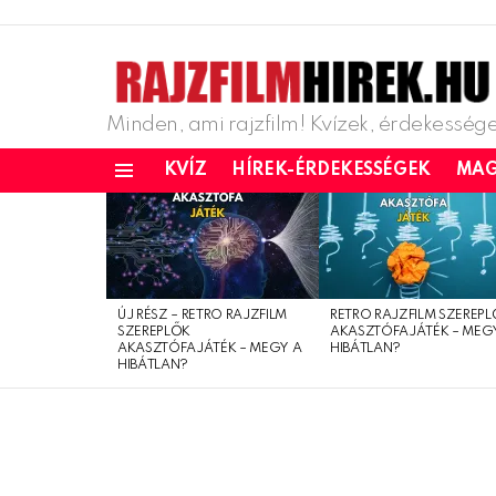
Minden, ami rajzfilm! Kvízek, érdekessége
KVÍZ
HÍREK-ÉRDEKESSÉGEK
MAG
Menu
LATEST
STORIES
ÚJ RÉSZ – RETRO RAJZFILM
RETRO RAJZFILM SZEREP
SZEREPLŐK
AKASZTÓFAJÁTÉK – MEG
AKASZTÓFAJÁTÉK – MEGY A
HIBÁTLAN?
HIBÁTLAN?