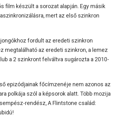
 film készült a sorozat alapján. Egy másik
raszinkronizálásra, mert az első szinkron
jongókhoz fordult az eredeti szinkron
 megtalálható az eredeti szinkron, a lemez
ub a 2 szinkront felváltva sugározta a 2010-
lső epizódjainak főcímzenéje nem azonos az
ra polkája szól a képsorok alatt. Több mozija
a csempész-rendész, A Flintstone család:
ubidú!