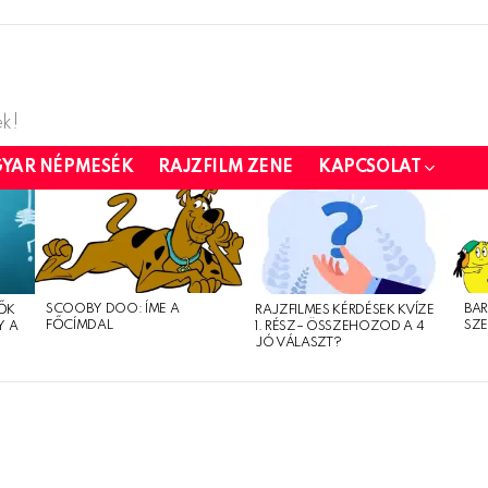
k!
YAR NÉPMESÉK
RAJZFILM ZENE
KAPCSOLAT
SCOOBY DOO: ÍME A
BAR
LŐK
RAJZFILMES KÉRDÉSEK KVÍZE
FŐCÍMDAL
SZ
Y A
1. RÉSZ– ÖSSZEHOZOD A 4
JÓ VÁLASZT?