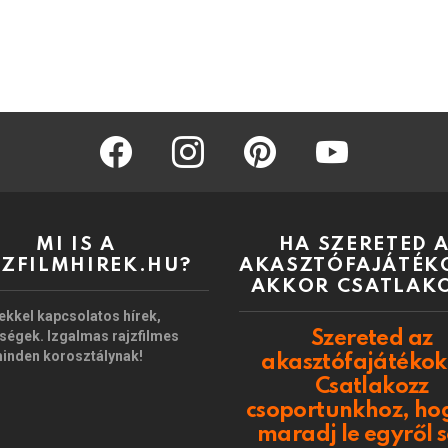
facebook
instagram
pinterest
youtube
MI IS A
HA SZERETED 
JZFILMHIREK.HU?
AKASZTÓFAJÁTÉK
AKKOR CSATLAK
ekkel kapcsolatos hírek,
ségek. Izgalmas rajzfilmes
Szereted az
minden korosztálynak!
akasztófajátékok
Csatlakozz
csoportunkhoz, ho
maradj le egyről 