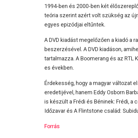
1994-ben és 2000-ben két élőszereplős
teória szerint azért volt szükség az új
egyes epizódjai eltűntek.
A DVD kiadást megelőzően a kiadó a ra
beszerzésével. A DVD kiadáson, amihez
tartalmazza. A Boomerang és az RTL Kl
es években.
Érdekesség, hogy a magyar változat e
eredetijével, hanem Eddy Osborn Barba
is készült a Frédi és Béninek: Frédi, 
Időzavar és A Flintstone család: Subid
Forrás