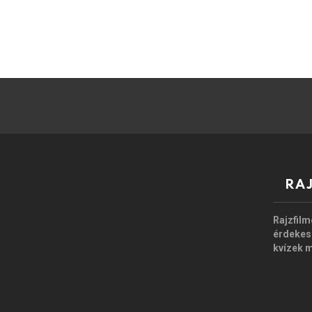
RA
Rajzfilm
érdekes
kvízek 