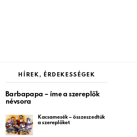
HÍREK, ÉRDEKESSÉGEK
Barbapapa – íme a szereplők
névsora
Kacsamesék – összeszedtük
a szereplőket