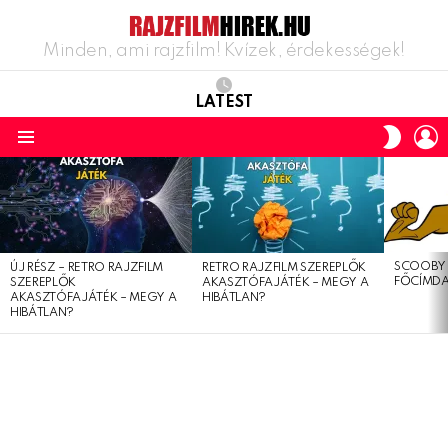
Minden, ami rajzfilm! Kvízek, érdekességek!
LATEST
L
SWITC
SKIN
Menu
LATEST
STORIES
SCOOBY 
ÚJ RÉSZ – RETRO RAJZFILM
RETRO RAJZFILM SZEREPLŐK
FŐCÍMDA
SZEREPLŐK
AKASZTÓFAJÁTÉK – MEGY A
AKASZTÓFAJÁTÉK – MEGY A
HIBÁTLAN?
HIBÁTLAN?