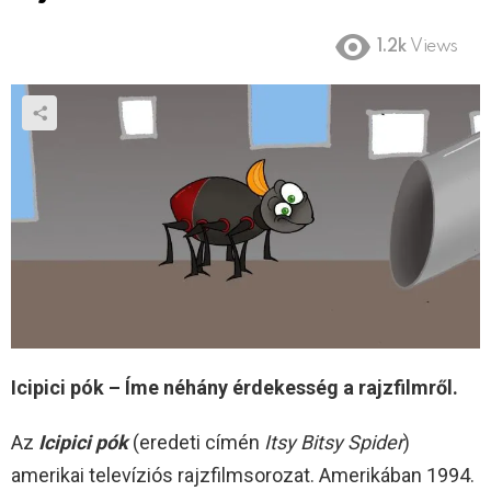
1.2k
Views
Icipici pók – Íme néhány érdekesség a rajzfilmről.
Az
Icipici pók
(eredeti címén
Itsy Bitsy Spider
)
amerikai televíziós rajzfilmsorozat. Amerikában 1994.