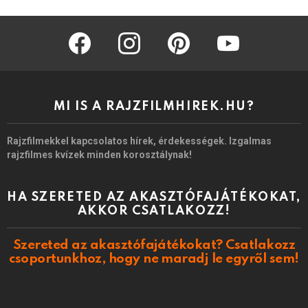
facebook
instagram
pinterest
youtube
MI IS A RAJZFILMHIREK.HU?
Rajzfilmekkel kapcsolatos hírek, érdekességek. Izgalmas
rajzfilmes kvízek minden korosztálynak!
HA SZERETED AZ AKASZTÓFAJÁTÉKOKAT,
AKKOR CSATLAKOZZ!
Szereted az akasztófajátékokat? Csatlakozz
csoportunkhoz, hogy ne maradj le egyről sem!