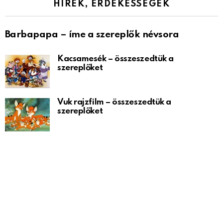
HÍREK, ÉRDEKESSÉGEK
Barbapapa – íme a szereplők névsora
Kacsamesék – összeszedtük a
szereplőket
Vuk rajzfilm – összeszedtük a
szereplőket