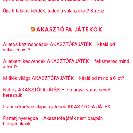
Újra 6 találós kérdés, tudod a válaszokat? 3. rész
AKASZTÓFA JÁTÉKOK
Állatos közmondások AKASZTÓFAJÁTÉK – kitalálod
valamennyit?
Állatkerti kedvencek AKASZTÓFAJÁTÉK – felismered mind
a 6-ot?
Milliók világa AKASZTÓFAJÁTÉK – kitalálod mind a 6-ot?
Nehéz AKASZTÓFAJÁTÉK – 7 magyar város nevét
keressük
Francia kártyán alapuló játékok AKASZTÓFA JÁTÉK
Pattanj nyeregbe – Akasztófa játék nem csupán
bringásoknak