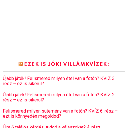
EZEK IS JÓK! VILLÁMKVÍZEK:
Újabb játék! Felismered milyen étel van a fotón? KVÍZ 3.
rész – ez is sikerül?
Újabb játék! Felismered milyen étel van a fotón? KVÍZ 2.
rész – ez is sikerül?
Felismered milyen sütemény van a fotón? KVÍZ 6. rész –
ezt is könnyedén megoldod?
Újra 6 találós kérdés, tudod a válaszokat? 4. rész