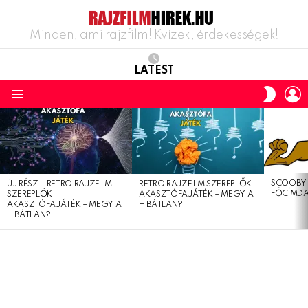
Minden, ami rajzfilm! Kvízek, érdekességek!
LATEST
L
SWITC
SKIN
Menu
LATEST
STORIES
SCOOBY 
ÚJ RÉSZ – RETRO RAJZFILM
RETRO RAJZFILM SZEREPLŐK
FŐCÍMDA
SZEREPLŐK
AKASZTÓFAJÁTÉK – MEGY A
AKASZTÓFAJÁTÉK – MEGY A
HIBÁTLAN?
HIBÁTLAN?