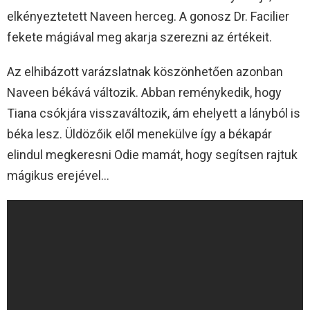
elkényeztetett Naveen herceg. A gonosz Dr. Facilier
fekete mágiával meg akarja szerezni az értékeit.
Az elhibázott varázslatnak köszönhetően azonban
Naveen békává változik. Abban reménykedik, hogy
Tiana csókjára visszaváltozik, ám ehelyett a lányból is
béka lesz. Üldözőik elől menekülve így a békapár
elindul megkeresni Odie mamát, hogy segítsen rajtuk
mágikus erejével…