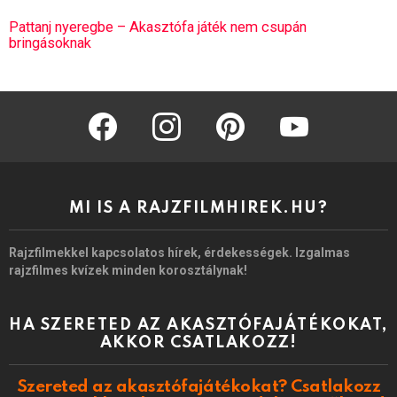
Pattanj nyeregbe – Akasztófa játék nem csupán
bringásoknak
facebook
instagram
pinterest
youtube
MI IS A RAJZFILMHIREK.HU?
Rajzfilmekkel kapcsolatos hírek, érdekességek. Izgalmas
rajzfilmes kvízek minden korosztálynak!
HA SZERETED AZ AKASZTÓFAJÁTÉKOKAT,
AKKOR CSATLAKOZZ!
Szereted az akasztófajátékokat? Csatlakozz