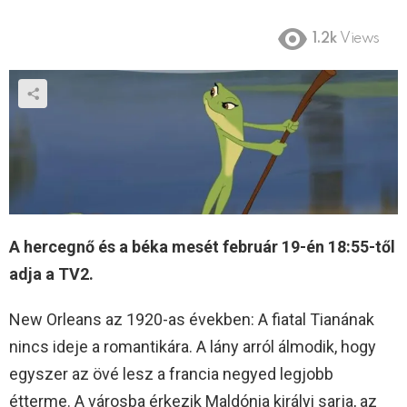
1.2k
Views
A hercegnő és a béka mesét február 19-én 18:55-től
adja a TV2.
New Orleans az 1920-as években: A fiatal Tianának
nincs ideje a romantikára. A lány arról álmodik, hogy
egyszer az övé lesz a francia negyed legjobb
étterme. A városba érkezik Maldónia királyi sarja, az