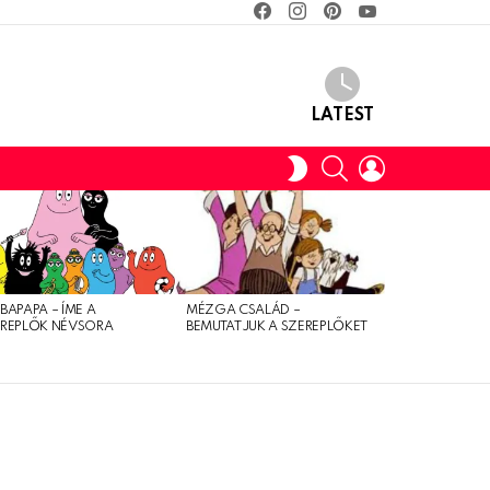
facebook
instagram
pinterest
youtube
LATEST
SEARCH
LOGIN
SWITCH
SKIN
BAPAPA – ÍME A
MÉZGA CSALÁD –
EREPLŐK NÉVSORA
BEMUTATJUK A SZEREPLŐKET