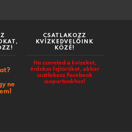
AZ
CSATLAKOZZ
OKAT,
KVÍZKEDVELŐINK
OZZ!
KÖZÉ!
Ha szereted a kvízeket,
érdekes fejtörőket, akkor
at?
csatlakozz Facebook
csoportunkhoz!
gy ne
sem!