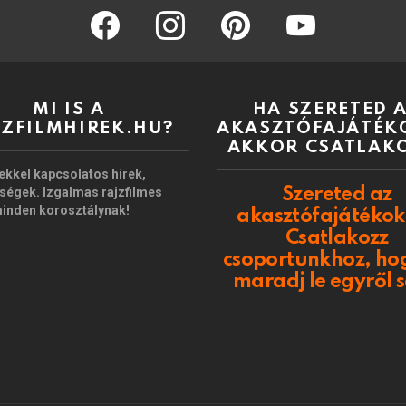
facebook
instagram
pinterest
youtube
MI IS A
HA SZERETED 
JZFILMHIREK.HU?
AKASZTÓFAJÁTÉK
AKKOR CSATLAK
ekkel kapcsolatos hírek,
ségek. Izgalmas rajzfilmes
Szereted az
minden korosztálynak!
akasztófajátékok
Csatlakozz
csoportunkhoz, ho
maradj le egyről 