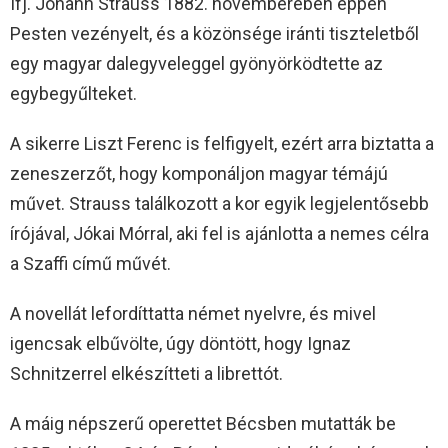
Ifj. Johann Strauss 1882. novemberében éppen
Pesten vezényelt, és a közönsége iránti tiszteletből
egy magyar dalegyveleggel gyönyörködtette az
egybegyűlteket.
A sikerre Liszt Ferenc is felfigyelt, ezért arra biztatta a
zeneszerzőt, hogy komponáljon magyar témájú
művet. Strauss találkozott a kor egyik legjelentősebb
írójával, Jókai Mórral, aki fel is ajánlotta a nemes célra
a Szaffi című művét.
A novellát lefordíttatta német nyelvre, és mivel
igencsak elbűvölte, úgy döntött, hogy Ignaz
Schnitzerrel elkészítteti a librettót.
A máig népszerű operettet Bécsben mutatták be