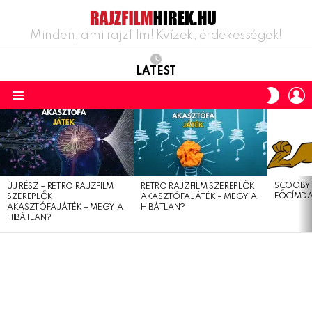
Minden, ami rajzfilm! Kvízek, érdekességek!
LATEST
L
SWITC
SKIN
Menu
LATEST
STORIES
SCOOBY 
ÚJ RÉSZ – RETRO RAJZFILM
RETRO RAJZFILM SZEREPLŐK
FŐCÍMDA
SZEREPLŐK
AKASZTÓFAJÁTÉK – MEGY A
AKASZTÓFAJÁTÉK – MEGY A
HIBÁTLAN?
HIBÁTLAN?