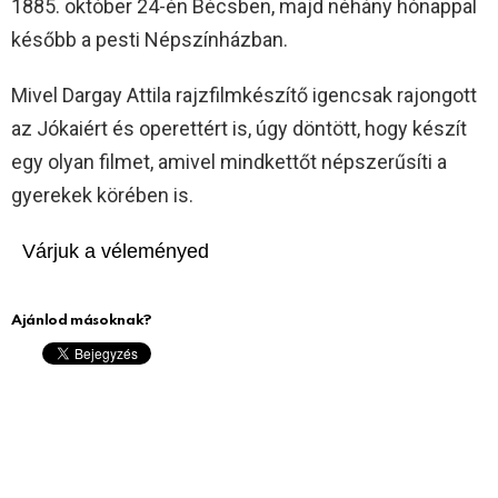
1885. október 24-én Bécsben, majd néhány hónappal
később a pesti Népszínházban.
Mivel Dargay Attila rajzfilmkészítő igencsak rajongott
az Jókaiért és operettért is, úgy döntött, hogy készít
egy olyan filmet, amivel mindkettőt népszerűsíti a
gyerekek körében is.
Várjuk a véleményed
Ajánlod másoknak?