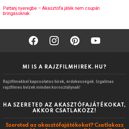
Pattanj nyeregbe – Akasztófa játék nem csupán
bringásoknak
facebook
instagram
pinterest
youtube
MI IS A RAJZFILMHIREK.HU?
Rajzfilmekkel kapcsolatos hírek, érdekességek. Izgalmas
rajzfilmes kvízek minden korosztálynak!
HA SZERETED AZ AKASZTÓFAJÁTÉKOKAT,
AKKOR CSATLAKOZZ!
Szereted az akasztófajátékokat? Csatlakozz